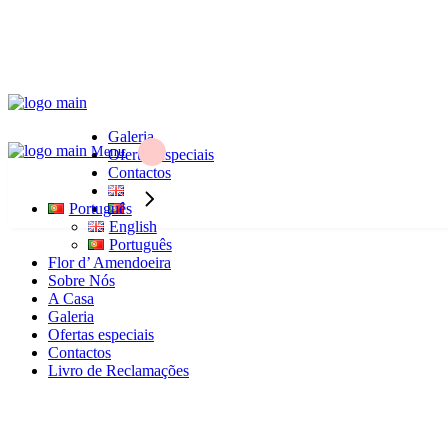
Galeria
Menu
Ofertas especiais
Contactos
Português
English
Português
Flor d’ Amendoeira
Sobre Nós
A Casa
Galeria
Ofertas especiais
Contactos
Livro de Reclamações