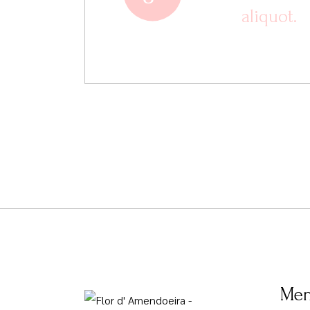
aliquot.
Me