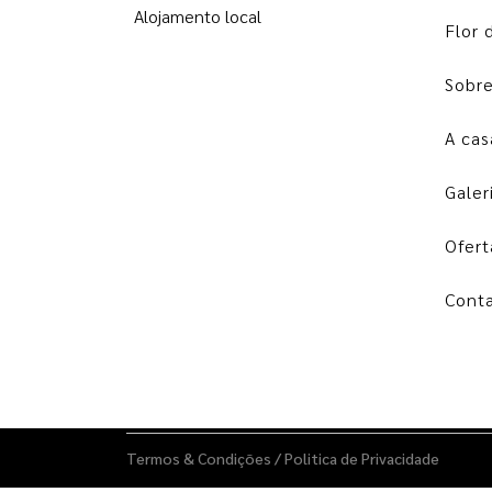
Flor 
Sobr
A cas
Galer
Ofert
Cont
Termos & Condições
/
Politica de Privacidade