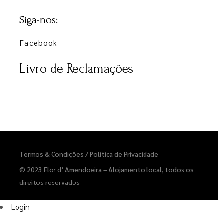
Siga-nos:
Facebook
Livro de Reclamações
Termos & Condições
/
Politica de Privacidade
© 2023
Flor d’ Amendoeira – Alojamento local
, todos os
direitos reservados
Login