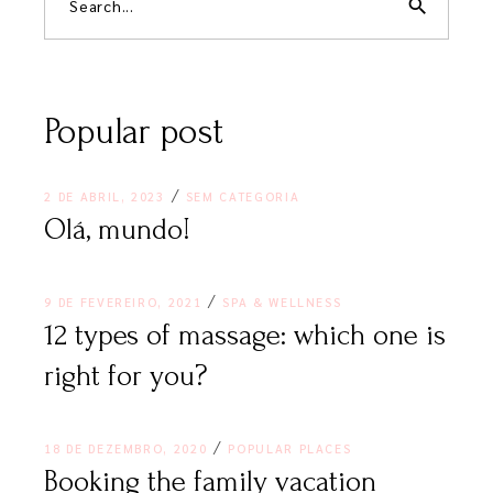
search
Popular post
2 DE ABRIL, 2023
SEM CATEGORIA
Olá, mundo!
9 DE FEVEREIRO, 2021
SPA & WELLNESS
12 types of massage: which one is
right for you?
18 DE DEZEMBRO, 2020
POPULAR PLACES
Booking the family vacation