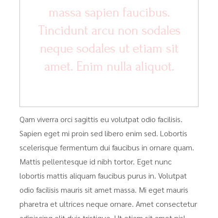
massa sapien faucibus.
Tincidunt arcu non sodales
neque sodales ut etiam sit
amet. Enim nulla aliquot.
Qam viverra orci sagittis eu volutpat odio facilisis.
Sapien eget mi proin sed libero enim sed. Lobortis
scelerisque fermentum dui faucibus in ornare quam.
Mattis pellentesque id nibh tortor. Eget nunc
lobortis mattis aliquam faucibus purus in. Volutpat
odio facilisis mauris sit amet massa. Mi eget mauris
pharetra et ultrices neque ornare. Amet consectetur
adipiscing elit duis tristique. Ut etiam sit amet nisl