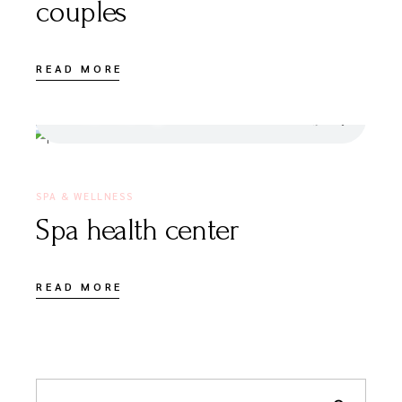
couples
READ MORE
20 DE MAIO, 2020
SPA & WELLNESS
Spa health center
READ MORE
Search
for: